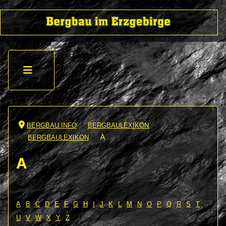
BERGBAU.INFO
BERGBAULEXIKON
A
BERGBAULEXIKON
A
Details
Zugriffe: 17581
A
B
C
D
E
F
G
H
I
J
K
L
M
N
O
P
Q
R
S
T
U
V
W
X
Y
Z