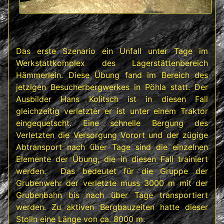
Das erste Szenario ein Unfall unter Tage im
Werkstattkomplex des Lagerstättenbereich
Hämmerlein. Diese Übung fand im Bereich des
jetzigen Besucherbergwerkes in Pöhla statt. Der
Ausbilder Hans Kolitsch ist in diesen Fall
gleichzeitig verletzter er ist unter einem Traktor
eingequetscht. Eine schnelle Bergung des
Verletzten die Versorgung Vorort und der zügige
Abtransport nach über Tage sind die einzelnen
Elemente der Übung, die in diesen Fall trainiert
werden. Das bedeutet für die Gruppe der
Grubenwehr der verletzte muss 3000 m mit der
Grubenbahn bis nach über Tage transportiert
werden. Zu aktiven Bergbauzeiten hatte dieser
Stolln eine Länge von ca. 8000 m.