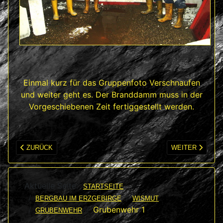
Einmal kurz für das Gruppenfoto Verschnaufen
und weiter geht es. Der Branddamm muss in der
Vorgeschiebenen Zeit fertiggestellt werden.
VORHERIGER BEITRAG: GRUBENWEHR 2
NÄCHSTER BEI
ZURÜCK
WEITER
Aktuelle Seite:
STARTSEITE
BERGBAU IM ERZGEBIRGE
WISMUT
Grubenwehr 1
GRUBENWEHR