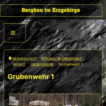
BERGBAU.INFO
BERGBAU IM ERZGEBIRGE
Grubenwehr 1
WISMUT
GRUBENWEHR
Grubenwehr 1
Details
Zugriffe: 8998