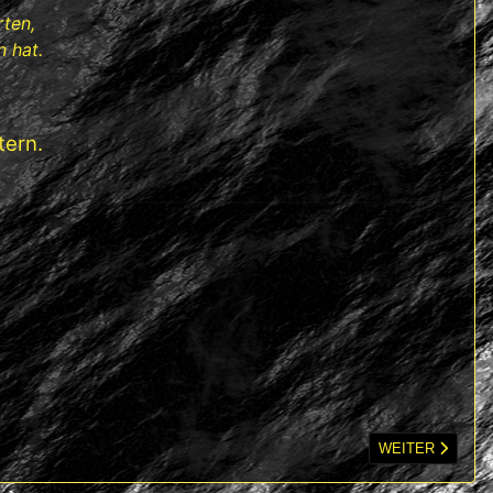
ten,
 hat.
ern.
NÄCHSTER BEIT
WEITER