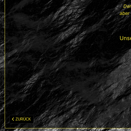
Der
aber
Uns
VORHERIGER BEITRAG: BERGHABIT
ZURÜCK